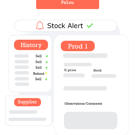
Paluu