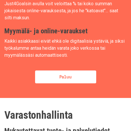
Just4Goalsin avulla voit veloittaa % tai koko summan
jokaisesta online-varauksesta, ja jos he "katoavat"... saat
silti maksun.
Myymälä- ja online-varaukset
Kaikki asiakkaasi eivät ehkä ole digitaalisia ystäviä, ja siksi
työkalumme antaa heidän varata joko verkossa tai
myymälässäsi automaattisesti.
Paluu
Varastonhallinta
Mukautettavat tuote- ja palvelutiedot