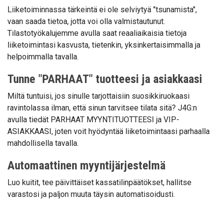
Liiketoiminnassa tärkeintä ei ole selviytyä "tsunamista",
vaan saada tietoa, jotta voi olla valmistautunut.
Tilastotyökalujemme avulla saat reaaliaikaisia tietoja
liiketoimintasi kasvusta, tietenkin, yksinkertaisimmalla ja
helpoimmalla tavalla.
Tunne "PARHAAT" tuotteesi ja asiakkaasi
Miltä tuntuisi, jos sinulle tarjottaisiin suosikkiruokaasi
ravintolassa ilman, että sinun tarvitsee tilata sitä? J4G:n
avulla tiedät PARHAAT MYYNTITUOTTEESI ja VIP-
ASIAKKAASI, joten voit hyödyntää liiketoimintaasi parhaalla
mahdollisella tavalla.
Automaattinen myyntijärjestelmä
Luo kuitit, tee päivittäiset kassatilinpäätökset, hallitse
varastosi ja paljon muuta täysin automatisoidusti.