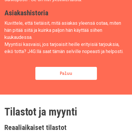
Asiakashistoria
Kuvittele, että tietäisit, mitä asiakas yleensä ostaa, miten
hän pitää siitä ja kuinka paljon hän käyttää siihen
kuukaudessa.
Myyntisi kasvaisi, jos tarjoaisit heille erityisiä tarjouksia,
eikö totta? J4G:llä saat tämän selville nopeasti ja helposti.
Paluu
Tilastot ja myynti
Reaaliaikaiset tilastot