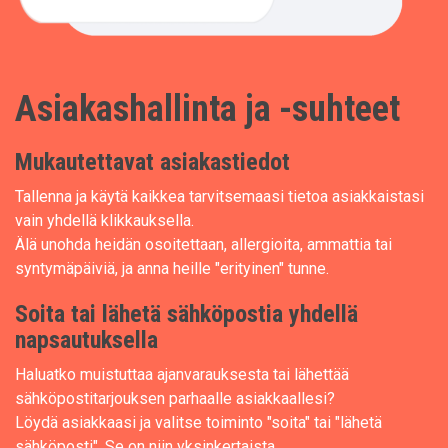
Asiakashallinta ja -suhteet
Mukautettavat asiakastiedot
Tallenna ja käytä kaikkea tarvitsemaasi tietoa asiakkaistasi
vain yhdellä klikkauksella.
Älä unohda heidän osoitettaan, allergioita, ammattia tai
syntymäpäiviä, ja anna heille "erityinen" tunne.
Soita tai lähetä sähköpostia yhdellä
napsautuksella
Haluatko muistuttaa ajanvarauksesta tai lähettää
sähköpostitarjouksen parhaalle asiakkaallesi?
Löydä asiakkaasi ja valitse toiminto "soita" tai "lähetä
sähköposti". Se on niin yksinkertaista.