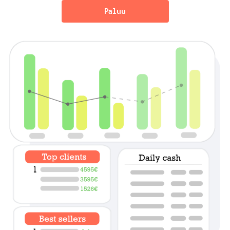
Paluu