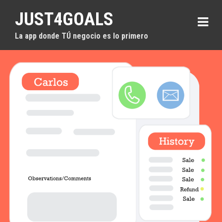
S
JUST4GOALS
k
i
La app donde TÚ negocio es lo primero
p
t
o
c
o
n
t
e
n
t