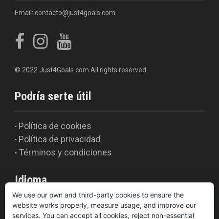
Email: contacto@just4goals.com
© 2022 Just4Goals.com All rights reserved.
Podría serte útil
Política de cookies
•
Política de privacidad
•
Términos y condiciones
•
Idioma
We use our own and third-party cookies to ensure the
website works properly, measure usage, and improve our
English
services. You can accept all cookies, reject non-essential
Español