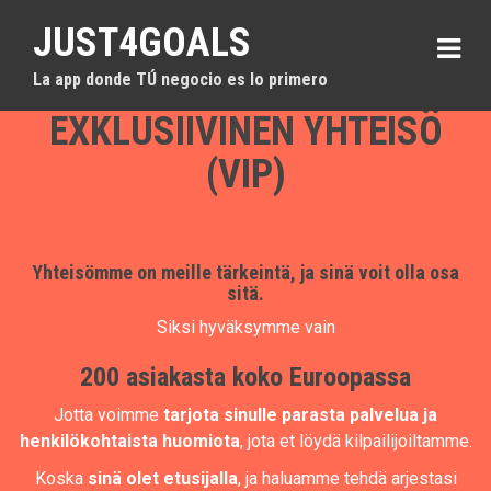
S
JUST4GOALS
k
i
La app donde TÚ negocio es lo primero
p
t
EXKLUSIIVINEN YHTEISÖ
o
c
(VIP)
o
n
t
e
n
Yhteisömme on meille tärkeintä, ja sinä voit olla osa
t
sitä.
Siksi hyväksymme vain
200 asiakasta koko Euroopassa
Jotta voimme
tarjota sinulle parasta palvelua ja
henkilökohtaista huomiota
, jota et löydä kilpailijoiltamme.
Koska
sinä olet etusijalla
, ja haluamme tehdä arjestasi